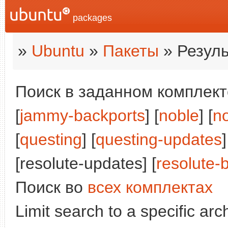
packages
»
Ubuntu
»
Пакеты
» Резуль
Поиск в заданном комплекте
[
jammy-backports
] [
noble
] [
n
[
questing
] [
questing-updates
]
[resolute-updates] [
resolute-
Поиск во
всех комплектах
Limit search to a specific arch