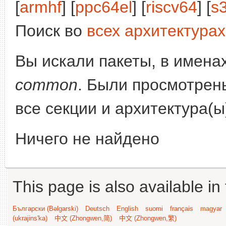
[
armhf
] [
ppc64el
] [
riscv64
] [
s
Поиск во
всех архитектурах
Вы искали пакеты, в имена
common
. Были просмотрен
все секции и архитектура(
Ничего не найдено
This page is also available in
Български (Bəlgarski)
Deutsch
English
suomi
français
magyar
(ukrajins'ka)
中文 (Zhongwen,简)
中文 (Zhongwen,繁)