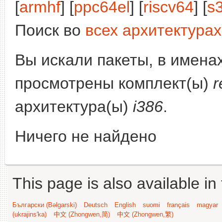
[
armhf
] [
ppc64el
] [
riscv64
] [
s
Поиск во
всех архитектурах
Вы искали пакеты, в имена
просмотрены комплект(ы)
r
архитектура(ы)
i386
.
Ничего не найдено
This page is also available in
Български (Bəlgarski)
Deutsch
English
suomi
français
magyar
(ukrajins'ka)
中文 (Zhongwen,简)
中文 (Zhongwen,繁)