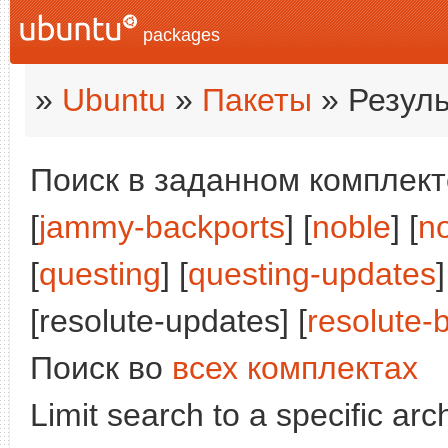
packages
»
Ubuntu
»
Пакеты
» Резуль
Поиск в заданном комплекте
[
jammy-backports
] [
noble
] [
n
[
questing
] [
questing-updates
]
[resolute-updates] [
resolute-
Поиск во
всех комплектах
Limit search to a specific arch