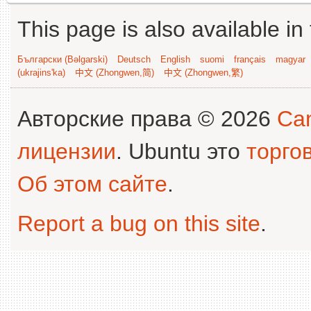
This page is also available in
Български (Bəlgarski)
Deutsch
English
suomi
français
magyar
(ukrajins'ka)
中文 (Zhongwen,简)
中文 (Zhongwen,繁)
Авторские права © 2026
Can
лицензии
. Ubuntu это
торго
Об этом сайте
.
Report a bug on this site
.