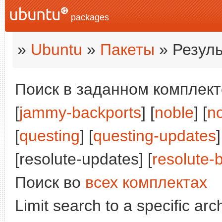
packages
»
Ubuntu
»
Пакеты
» Резуль
Поиск в заданном комплекте
[
jammy-backports
] [
noble
] [
n
[
questing
] [
questing-updates
]
[resolute-updates] [
resolute-
Поиск во
всех комплектах
Limit search to a specific arch