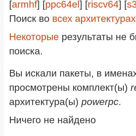
[
armhf
] [
ppc64el
] [
riscv64
] [
s
Поиск во
всех архитектурах
Некоторые
результаты не б
поиска.
Вы искали пакеты, в имена
просмотрены комплект(ы)
r
архитектура(ы)
powerpc
.
Ничего не найдено