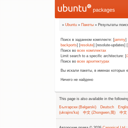
packages
»
Ubuntu
»
Пакеты
» Результаты поис
Поиск в заданном комплекте: [
jammy
] 
backports
] [
resolute
] [resolute-updates] [
Поиск во
всех комплектах
Limit search to a specific architecture: [
i
Поиск во
всех архитектурах
Вы искали пакеты, в именах которых 
Ничего не найдено
This page is also available in the followi
Български (Bəlgarski)
Deutsch
Engli
(ukrajins'ka)
中文 (Zhongwen,简)
中文 
Авторские права © 2026
Canonical Ltd.