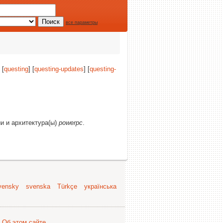
все параметры
 [
questing
] [
questing-updates
] [
questing-
ии и архитектура(ы)
powerpc
.
vensky
svenska
Türkçe
українська
.
Об этом сайте
.