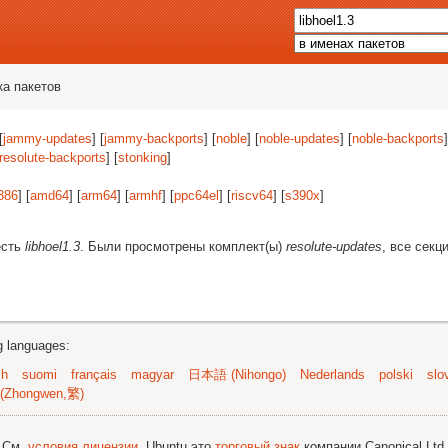
ка пакетов
[
jammy-updates
] [
jammy-backports
] [
noble
] [
noble-updates
] [
noble-backports
]
resolute-backports
] [
stonking
]
386
] [
amd64
] [
arm64
] [
armhf
] [
ppc64el
] [
riscv64
] [
s390x
]
есть
libhoel1.3
. Были просмотрены комплект(ы)
resolute-updates
, все секц
ng languages:
sh
suomi
français
magyar
日本語 (Nihongo)
Nederlands
polski
slo
(Zhongwen,繁)
; См.
условия лицензии
. Ubuntu это
торговый знак
компании Canonical Ltd