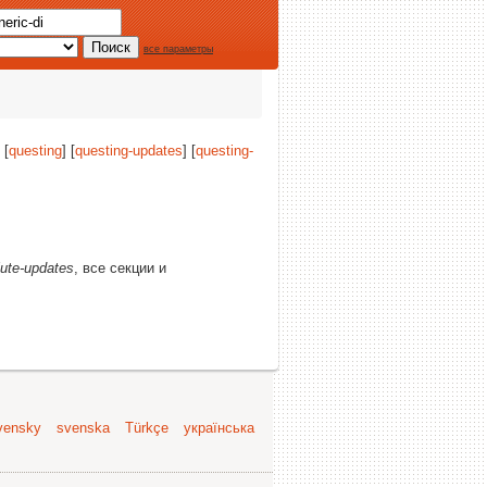
все параметры
 [
questing
] [
questing-updates
] [
questing-
lute-updates
, все секции и
vensky
svenska
Türkçe
українська