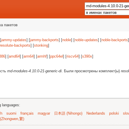
ка пакетов
[
jammy-updates
] [
jammy-backports
] [
noble
] [
noble-updates
] [
noble-backports
]
resolute-backports
] [
stonking
]
386
] [
amd64
] [
arm64
] [
armhf
] [
ppc64el
] [
riscv64
] [
s390x
]
есть
md-modules-4.10.0-21-generic-di
. Были просмотрены комплект(ы)
reso
ng languages:
sh
suomi
français
magyar
日本語 (Nihongo)
Nederlands
polski
slo
(Zhongwen,繁)