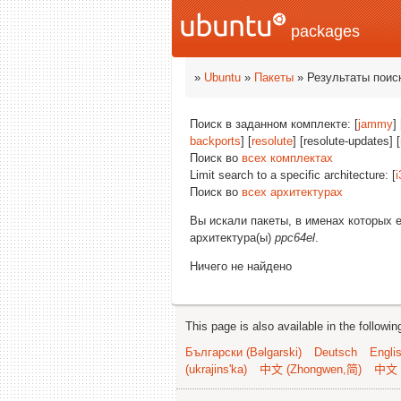
packages
»
Ubuntu
»
Пакеты
» Результаты поис
Поиск в заданном комплекте: [
jammy
] 
backports
] [
resolute
] [resolute-updates] [
Поиск во
всех комплектах
Limit search to a specific architecture: [
i
Поиск во
всех архитектурах
Вы искали пакеты, в именах которых 
архитектура(ы)
ppc64el
.
Ничего не найдено
This page is also available in the followi
Български (Bəlgarski)
Deutsch
Engli
(ukrajins'ka)
中文 (Zhongwen,简)
中文 