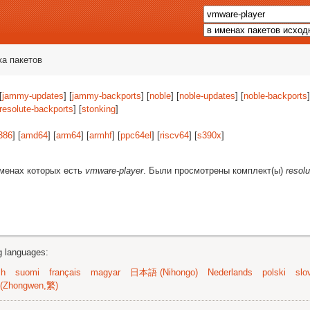
ка пакетов
[
jammy-updates
] [
jammy-backports
] [
noble
] [
noble-updates
] [
noble-backports
]
resolute-backports
] [
stonking
]
386
] [
amd64
] [
arm64
] [
armhf
] [
ppc64el
] [
riscv64
] [
s390x
]
именах которых есть
vmware-player
. Были просмотрены комплект(ы)
resol
ng languages:
sh
suomi
français
magyar
日本語 (Nihongo)
Nederlands
polski
slo
(Zhongwen,繁)