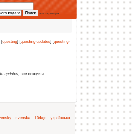
все параметры
 [
questing
] [
questing-updates
] [
questing-
ute-updates
, все секции и
vensky
svenska
Türkçe
українська