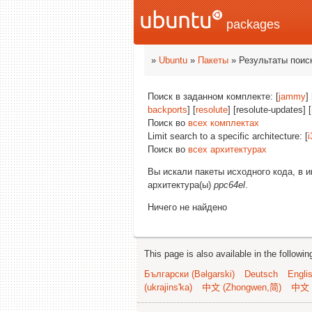
packages
»
Ubuntu
»
Пакеты
» Результаты поис
Поиск в заданном комплекте: [
jammy
] 
backports
] [
resolute
] [resolute-updates] [
Поиск во
всех комплектах
Limit search to a specific architecture: [
i
Поиск во
всех архитектурах
Вы искали пакеты исходного кода, в 
архитектура(ы)
ppc64el
.
Ничего не найдено
This page is also available in the followi
Български (Bəlgarski)
Deutsch
Engli
(ukrajins'ka)
中文 (Zhongwen,简)
中文 