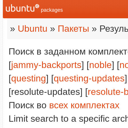
packages
»
Ubuntu
»
Пакеты
» Резуль
Поиск в заданном комплекте
[
jammy-backports
] [
noble
] [
n
[
questing
] [
questing-updates
]
[resolute-updates] [
resolute-
Поиск во
всех комплектах
Limit search to a specific arch