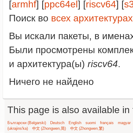
[
armhf
] [
ppc64el
] [
riscv64
] [
s
Поиск во
всех архитектурах
Вы искали пакеты, в имена
Были просмотрены компле
и архитектура(ы)
riscv64
.
Ничего не найдено
This page is also available in
Български (Bəlgarski)
Deutsch
English
suomi
français
magyar
(ukrajins'ka)
中文 (Zhongwen,简)
中文 (Zhongwen,繁)