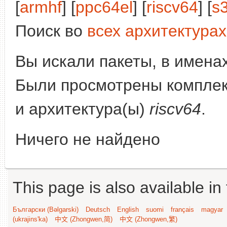
[
armhf
] [
ppc64el
] [
riscv64
] [
s
Поиск во
всех архитектурах
Вы искали пакеты, в имена
Были просмотрены компле
и архитектура(ы)
riscv64
.
Ничего не найдено
This page is also available in
Български (Bəlgarski)
Deutsch
English
suomi
français
magyar
(ukrajins'ka)
中文 (Zhongwen,简)
中文 (Zhongwen,繁)