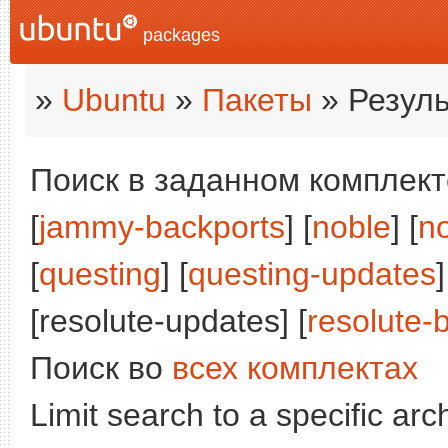
packages
»
Ubuntu
»
Пакеты
» Резуль
Поиск в заданном комплекте
[
jammy-backports
] [
noble
] [
n
[
questing
] [
questing-updates
]
[resolute-updates] [
resolute-
Поиск во
всех комплектах
Limit search to a specific arch