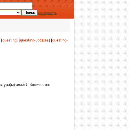
все параметры
 [
questing
] [
questing-updates
] [
questing-
ектура(ы)
amd64
. Количество