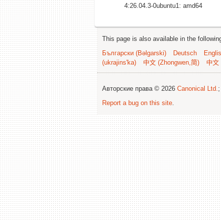
4:26.04.3-0ubuntu1: amd64
This page is also available in the followi
Български (Bəlgarski)
Deutsch
Engli
(ukrajins'ka)
中文 (Zhongwen,简)
中文 
Авторские права © 2026
Canonical Ltd.
Report a bug on this site
.