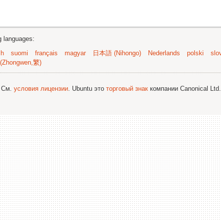
ng languages:
sh
suomi
français
magyar
日本語 (Nihongo)
Nederlands
polski
slo
(Zhongwen,繁)
; См.
условия лицензии
. Ubuntu это
торговый знак
компании Canonical Ltd