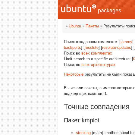
packages
»
Ubuntu
»
Пакеты
» Результаты поис
Поиск в заданном комплекте: [
jammy
] 
backports
] [
resolute
] [
resolute-updates
] [
Поиск во
всех комплектах
Limit search to a specific architecture: [
i
Поиск во
всех архитектурах
Некоторые
результаты не были показа
Вы искали пакеты, в именах которых 
подходящих пакетов:
1
.
Точные совпадения
Пакет kmplot
stonking
(math): mathematical func