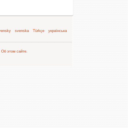
vensky
svenska
Türkçe
українська
.
Об этом сайте
.