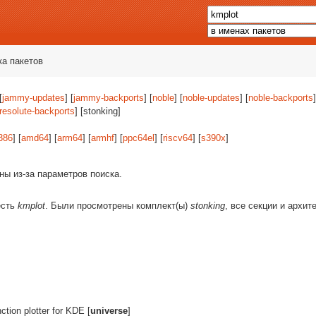
ка пакетов
[
jammy-updates
] [
jammy-backports
] [
noble
] [
noble-updates
] [
noble-backports
]
resolute-backports
] [stonking]
386
] [
amd64
] [
arm64
] [
armhf
] [
ppc64el
] [
riscv64
] [
s390x
]
ны из-за параметров поиска.
есть
kmplot
. Были просмотрены комплект(ы)
stonking
, все секции и архит
tion plotter for KDE [
universe
]