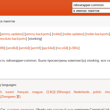
ка пакетов
[
jammy-updates
] [
jammy-backports
] [
noble
] [
noble-updates
] [
noble-backports
]
resolute-backports
] [stonking]
386
] [
amd64
] [
arm64
] [
armhf
] [
ppc64el
] [
riscv64
] [
s390x
]
есть
ndiswrapper-common
. Были просмотрены комплект(ы)
stonking
, все с
ng languages:
sh
suomi
français
magyar
日本語 (Nihongo)
Nederlands
polski
slo
(Zhongwen,繁)
; См.
условия лицензии
. Ubuntu это
торговый знак
компании Canonical Ltd