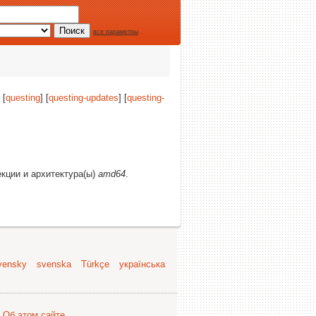
все параметры
 [
questing
] [
questing-updates
] [
questing-
екции и архитектура(ы)
amd64
.
vensky
svenska
Türkçe
українська
.
Об этом сайте
.