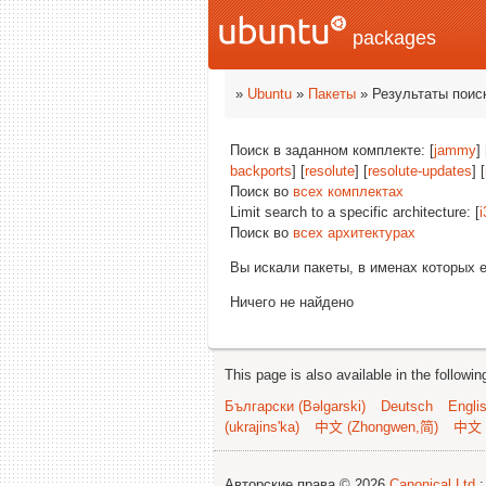
packages
»
Ubuntu
»
Пакеты
» Результаты поис
Поиск в заданном комплекте: [
jammy
] 
backports
] [
resolute
] [
resolute-updates
] [
Поиск во
всех комплектах
Limit search to a specific architecture: [
i
Поиск во
всех архитектурах
Вы искали пакеты, в именах которых 
Ничего не найдено
This page is also available in the followi
Български (Bəlgarski)
Deutsch
Engli
(ukrajins'ka)
中文 (Zhongwen,简)
中文 
Авторские права © 2026
Canonical Ltd.