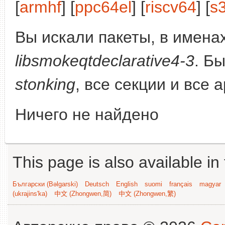
[
armhf
] [
ppc64el
] [
riscv64
] [
s
Вы искали пакеты, в имена
libsmokeqtdeclarative4-3
. Б
stonking
, все секции и все 
Ничего не найдено
This page is also available in
Български (Bəlgarski)
Deutsch
English
suomi
français
magyar
(ukrajins'ka)
中文 (Zhongwen,简)
中文 (Zhongwen,繁)