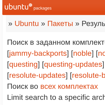
packages
»
Ubuntu
»
Пакеты
» Резуль
Поиск в заданном комплекте
[
jammy-backports
] [
noble
] [
n
[
questing
] [
questing-updates
]
[
resolute-updates
] [
resolute-
Поиск во
всех комплектах
Limit search to a specific arch