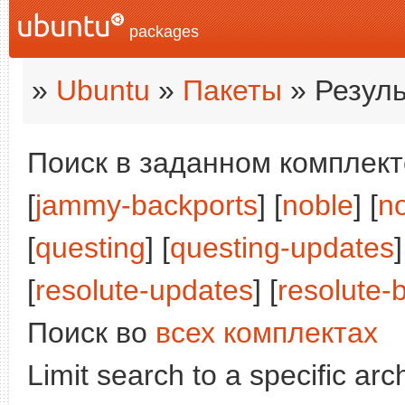
packages
»
Ubuntu
»
Пакеты
» Резуль
Поиск в заданном комплекте
[
jammy-backports
] [
noble
] [
n
[
questing
] [
questing-updates
]
[
resolute-updates
] [
resolute-
Поиск во
всех комплектах
Limit search to a specific arch