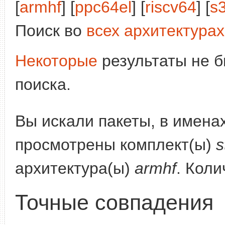
[
armhf
] [
ppc64el
] [
riscv64
] [
s
Поиск во
всех архитектурах
Некоторые
результаты не б
поиска.
Вы искали пакеты, в имена
просмотрены комплект(ы)
s
архитектура(ы)
armhf
. Кол
Точные совпадения