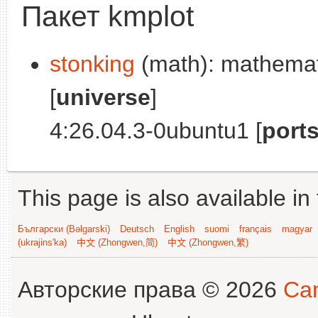
Пакет kmplot
stonking
(math): mathemati
[
universe
]
4:26.04.3-0ubuntu1 [
port
This page is also available in
Български (Bəlgarski)
Deutsch
English
suomi
français
magyar
(ukrajins'ka)
中文 (Zhongwen,简)
中文 (Zhongwen,繁)
Авторские права © 2026
Can