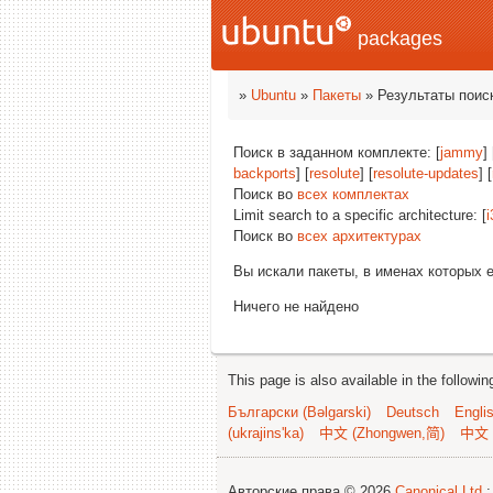
packages
»
Ubuntu
»
Пакеты
» Результаты поис
Поиск в заданном комплекте: [
jammy
] 
backports
] [
resolute
] [
resolute-updates
] [
Поиск во
всех комплектах
Limit search to a specific architecture: [
i
Поиск во
всех архитектурах
Вы искали пакеты, в именах которых 
Ничего не найдено
This page is also available in the followi
Български (Bəlgarski)
Deutsch
Engli
(ukrajins'ka)
中文 (Zhongwen,简)
中文 
Авторские права © 2026
Canonical Ltd.