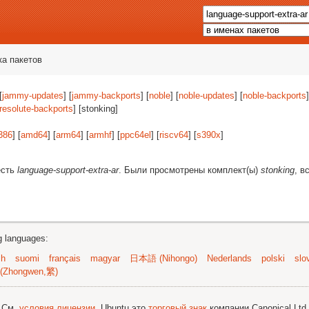
ка пакетов
[
jammy-updates
] [
jammy-backports
] [
noble
] [
noble-updates
] [
noble-backports
]
resolute-backports
] [stonking]
386
] [
amd64
] [
arm64
] [
armhf
] [
ppc64el
] [
riscv64
] [
s390x
]
есть
language-support-extra-ar
. Были просмотрены комплект(ы)
stonking
, в
ng languages:
sh
suomi
français
magyar
日本語 (Nihongo)
Nederlands
polski
slo
(Zhongwen,繁)
; См.
условия лицензии
. Ubuntu это
торговый знак
компании Canonical Ltd