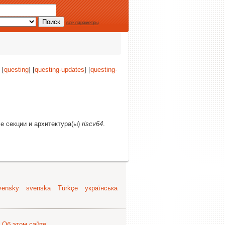
все параметры
 [
questing
] [
questing-updates
] [
questing-
се секции и архитектура(ы)
riscv64
.
vensky
svenska
Türkçe
українська
.
Об этом сайте
.