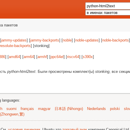
ка пакетов
[
jammy-updates
] [
jammy-backports
] [
noble
] [
noble-updates
] [
noble-backports
]
resolute-backports
] [stonking]
386
] [
amd64
] [
arm64
] [
armhf
] [
ppc64el
] [
riscv64
] [
s390x
]
есть
python-html2text
. Были просмотрены комплект(ы)
stonking
, все секци
ng languages:
sh
suomi
français
magyar
日本語 (Nihongo)
Nederlands
polski
slo
(Zhongwen,繁)
; См.
условия лицензии
. Ubuntu это
торговый знак
компании Canonical Ltd