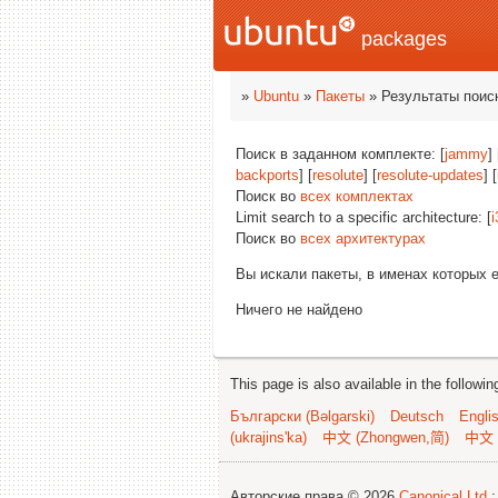
packages
»
Ubuntu
»
Пакеты
» Результаты поис
Поиск в заданном комплекте: [
jammy
] 
backports
] [
resolute
] [
resolute-updates
] [
Поиск во
всех комплектах
Limit search to a specific architecture: [
i
Поиск во
всех архитектурах
Вы искали пакеты, в именах которых 
Ничего не найдено
This page is also available in the followi
Български (Bəlgarski)
Deutsch
Engli
(ukrajins'ka)
中文 (Zhongwen,简)
中文 
Авторские права © 2026
Canonical Ltd.