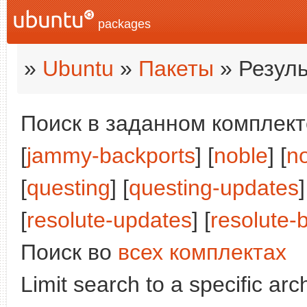
packages
»
Ubuntu
»
Пакеты
» Резуль
Поиск в заданном комплекте
[
jammy-backports
] [
noble
] [
n
[
questing
] [
questing-updates
]
[
resolute-updates
] [
resolute-
Поиск во
всех комплектах
Limit search to a specific arch