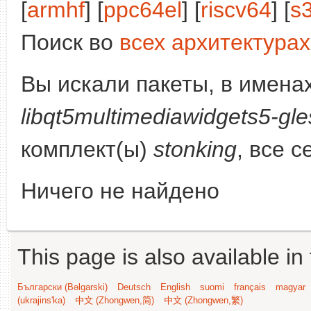
[
armhf
] [
ppc64el
] [
riscv64
] [
s
Поиск во
всех архитектурах
Вы искали пакеты, в имена
libqt5multimediawidgets5-gle
комплект(ы)
stonking
, все 
Ничего не найдено
This page is also available in
Български (Bəlgarski)
Deutsch
English
suomi
français
magyar
(ukrajins'ka)
中文 (Zhongwen,简)
中文 (Zhongwen,繁)