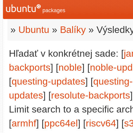
packages
»
Ubuntu
»
Balíky
» Výsledky
Hľadať v konkrétnej sade: [
j
backports
] [
noble
] [
noble-upd
[
questing-updates
] [
questing
updates
] [
resolute-backports
]
Limit search to a specific arch
[
armhf
] [
ppc64el
] [
riscv64
] [
s