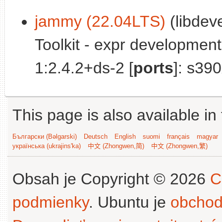
jammy (22.04LTS)
(libdev
Toolkit - expr developmen
1:2.4.2+ds-2 [
ports
]: s39
This page is also available in
Български (Bəlgarski)
Deutsch
English
suomi
français
magyar
українська (ukrajins'ka)
中文 (Zhongwen,简)
中文 (Zhongwen,繁)
Obsah je Copyright © 2026
C
podmienky
. Ubuntu je
obchod