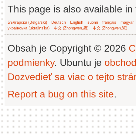
This page is also available in
Български (Bəlgarski)
Deutsch
English
suomi
français
magyar
українська (ukrajins'ka)
中文 (Zhongwen,简)
中文 (Zhongwen,繁)
Obsah je Copyright © 2026
C
podmienky
. Ubuntu je
obchod
Dozvedieť sa viac o tejto str
Report a bug on this site
.