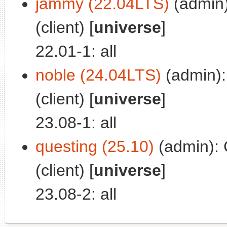
jammy (22.04LTS)
(admin)
(client) [
universe
]
22.01-1: all
noble (24.04LTS)
(admin):
(client) [
universe
]
23.08-1: all
questing (25.10)
(admin): 
(client) [
universe
]
23.08-2: all