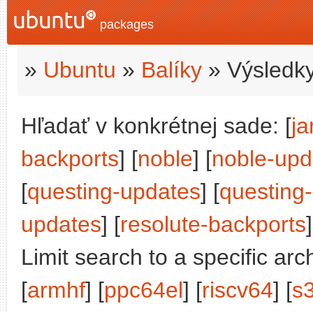
packages
»
Ubuntu
»
Balíky
» Výsledky
Hľadať v konkrétnej sade: [
j
backports
] [
noble
] [
noble-upd
[
questing-updates
] [
questing
updates
] [
resolute-backports
]
Limit search to a specific arch
[
armhf
] [
ppc64el
] [
riscv64
] [
s