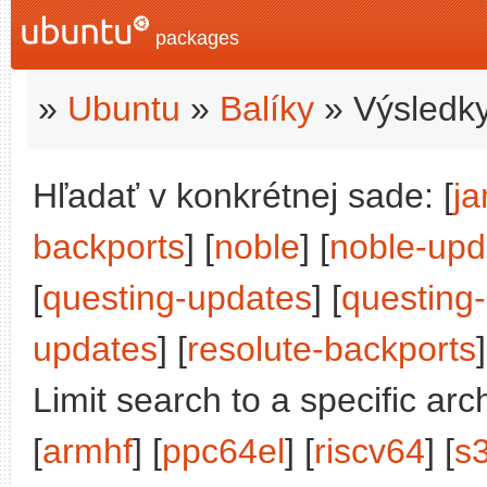
packages
»
Ubuntu
»
Balíky
» Výsledky
Hľadať v konkrétnej sade: [
j
backports
] [
noble
] [
noble-upd
[
questing-updates
] [
questing
updates
] [
resolute-backports
]
Limit search to a specific arch
[
armhf
] [
ppc64el
] [
riscv64
] [
s