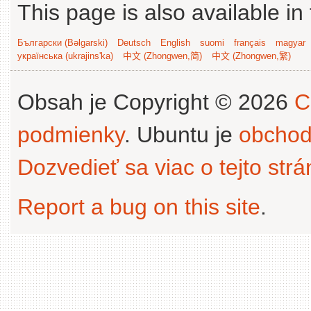
This page is also available in
Български (Bəlgarski)
Deutsch
English
suomi
français
magyar
українська (ukrajins'ka)
中文 (Zhongwen,简)
中文 (Zhongwen,繁)
Obsah je Copyright © 2026
C
podmienky
. Ubuntu je
obchod
Dozvedieť sa viac o tejto str
Report a bug on this site
.