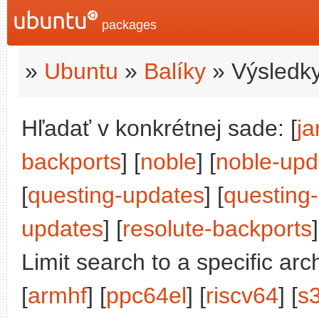
packages
»
Ubuntu
»
Balíky
» Výsledky
Hľadať v konkrétnej sade: [
j
backports
] [
noble
] [
noble-upd
[
questing-updates
] [
questing
updates
] [
resolute-backports
]
Limit search to a specific arch
[
armhf
] [
ppc64el
] [
riscv64
] [
s