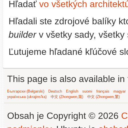
Hľadať
vo všetkých architekt
Hľadali ste zdrojové balíky 
builder
v všetky sady, všetky 
Ľutujeme hľadané kľúčové slo
This page is also available in
Български (Bəlgarski)
Deutsch
English
suomi
français
magyar
українська (ukrajins'ka)
中文 (Zhongwen,简)
中文 (Zhongwen,繁)
Obsah je Copyright © 2026
C