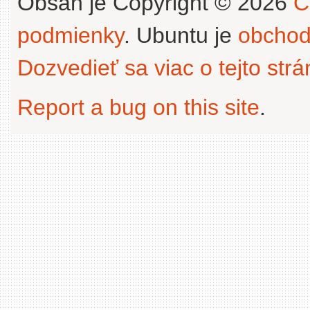
Obsah je Copyright © 2026
C
podmienky
. Ubuntu je
obchod
Dozvedieť sa viac o tejto str
Report a bug on this site
.