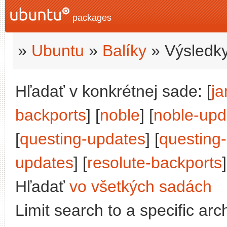
packages
»
Ubuntu
»
Balíky
» Výsledky
Hľadať v konkrétnej sade: [
j
backports
] [
noble
] [
noble-upd
[
questing-updates
] [
questing
updates
] [
resolute-backports
]
Hľadať
vo všetkých sadách
Limit search to a specific arch