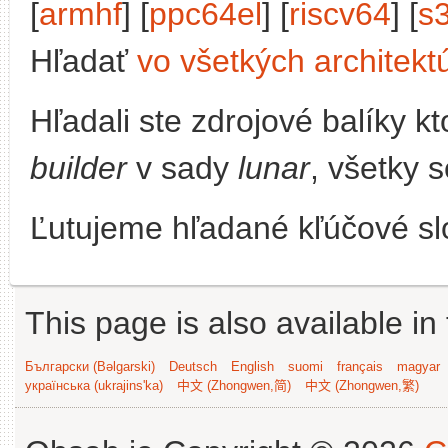
[
armhf
] [
ppc64el
] [
riscv64
] [
s
Hľadať
vo všetkých architekt
Hľadali ste zdrojové balíky 
builder
v sady
lunar
, všetky 
Ľutujeme hľadané kľúčové slo
This page is also available in
Български (Bəlgarski)
Deutsch
English
suomi
français
magyar
українська (ukrajins'ka)
中文 (Zhongwen,简)
中文 (Zhongwen,繁)