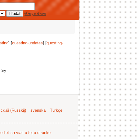
všetky možnosti
sting
] [
questing-updates
] [
questing-
túry.
ский (Russkij)
svenska
Türkçe
edieť sa viac o tejto stránke
.