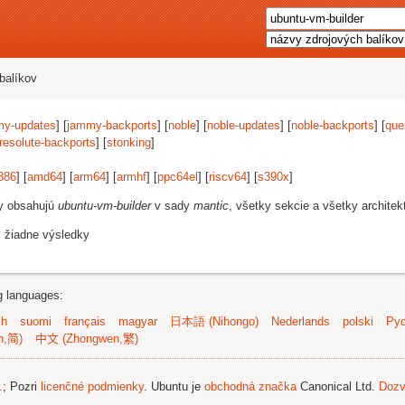
balíkov
my-updates
] [
jammy-backports
] [
noble
] [
noble-updates
] [
noble-backports
] [
que
resolute-backports
] [
stonking
]
386
] [
amd64
] [
arm64
] [
armhf
] [
ppc64el
] [
riscv64
] [
s390x
]
vy obsahujú
ubuntu-vm-builder
v sady
mantic
, všetky sekcie a všetky architek
i žiadne výsledky
ng languages:
sh
suomi
français
magyar
日本語 (Nihongo)
Nederlands
polski
Рус
n,简)
中文 (Zhongwen,繁)
.
; Pozri
licenčné podmienky
. Ubuntu je
obchodná značka
Canonical Ltd.
Dozv