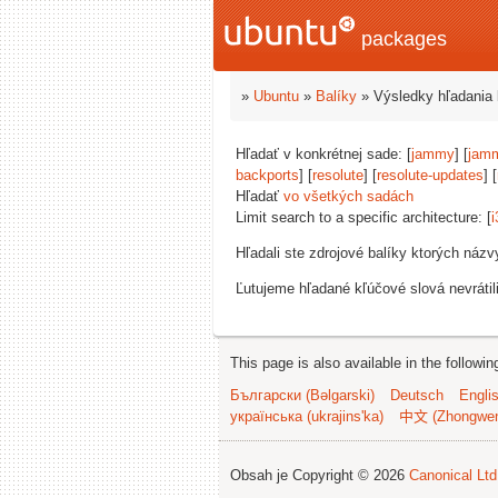
packages
»
Ubuntu
»
Balíky
» Výsledky hľadania 
Hľadať v konkrétnej sade: [
jammy
] [
jam
backports
] [
resolute
] [
resolute-updates
] [
Hľadať
vo všetkých sadách
Limit search to a specific architecture: [
i
Hľadali ste zdrojové balíky ktorých náz
Ľutujeme hľadané kľúčové slová nevrátil
This page is also available in the followi
Български (Bəlgarski)
Deutsch
Engli
українська (ukrajins'ka)
中文 (Zhongwe
Obsah je Copyright © 2026
Canonical Ltd