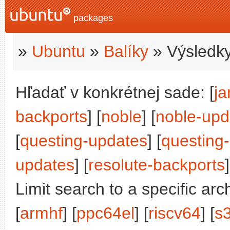
packages
»
Ubuntu
»
Balíky
» Výsledky
Hľadať v konkrétnej sade: [
j
backports
] [
noble
] [
noble-upd
[
questing-updates
] [
questing
updates
] [
resolute-backports
]
Limit search to a specific arch
[
armhf
] [
ppc64el
] [
riscv64
] [
s