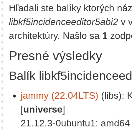
Hľadali ste balíky ktorých n
libkf5incidenceeditor5abi2
v v
architektúry. Našlo sa
1
zodpo
Presné výsledky
Balík libkf5incidenceed
jammy (22.04LTS)
(libs): 
[
universe
]
21.12.3-0ubuntu1: amd64