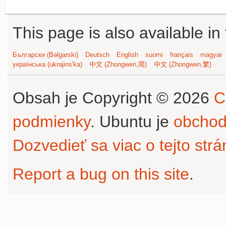
This page is also available in
Български (Bəlgarski)
Deutsch
English
suomi
français
magyar
українська (ukrajins'ka)
中文 (Zhongwen,简)
中文 (Zhongwen,繁)
Obsah je Copyright © 2026
C
podmienky
. Ubuntu je
obchod
Dozvedieť sa viac o tejto str
Report a bug on this site
.