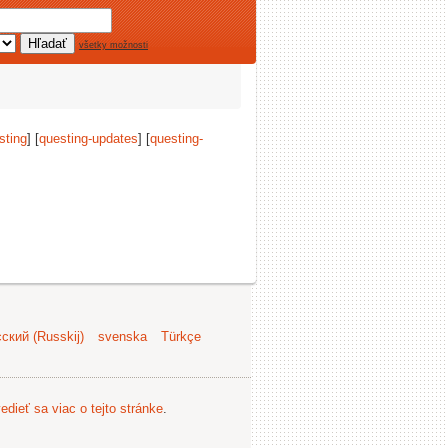
všetky možnosti
sting
] [
questing-updates
] [
questing-
ский (Russkij)
svenska
Türkçe
edieť sa viac o tejto stránke
.