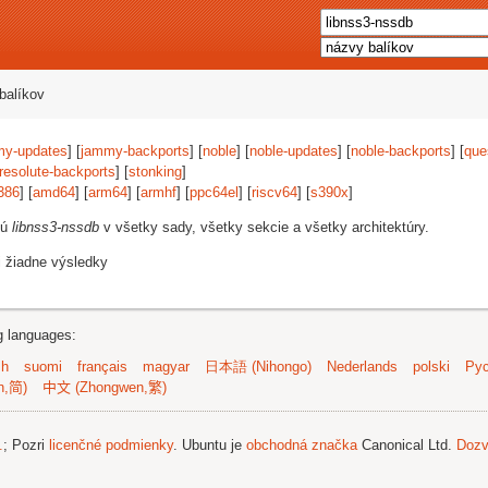
balíkov
my-updates
] [
jammy-backports
] [
noble
] [
noble-updates
] [
noble-backports
] [
que
resolute-backports
] [
stonking
]
386
] [
amd64
] [
arm64
] [
armhf
] [
ppc64el
] [
riscv64
] [
s390x
]
jú
libnss3-nssdb
v všetky sady, všetky sekcie a všetky architektúry.
i žiadne výsledky
ng languages:
sh
suomi
français
magyar
日本語 (Nihongo)
Nederlands
polski
Рус
n,简)
中文 (Zhongwen,繁)
.
; Pozri
licenčné podmienky
. Ubuntu je
obchodná značka
Canonical Ltd.
Dozv