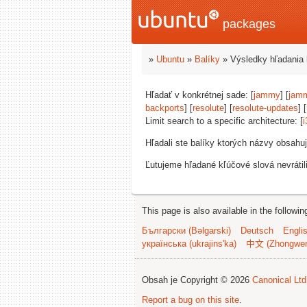
packages
»
Ubuntu
»
Balíky
» Výsledky hľadania 
Hľadať v konkrétnej sade: [
jammy
] [
jam
backports
] [
resolute
] [
resolute-updates
] [
Limit search to a specific architecture: [
i
Hľadali ste balíky ktorých názvy obsahu
Ľutujeme hľadané kľúčové slová nevrátil
This page is also available in the followi
Български (Bəlgarski)
Deutsch
Engli
українська (ukrajins'ka)
中文 (Zhongwe
Obsah je Copyright © 2026
Canonical Ltd
Report a bug on this site
.