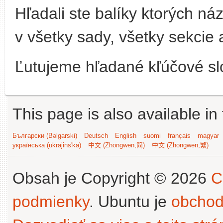
Hľadali ste balíky ktorých n
v všetky sady, všetky sekcie a
Ľutujeme hľadané kľúčové slo
This page is also available in
Български (Bəlgarski)
Deutsch
English
suomi
français
magyar
українська (ukrajins'ka)
中文 (Zhongwen,简)
中文 (Zhongwen,繁)
Obsah je Copyright © 2026
C
podmienky
. Ubuntu je
obchod