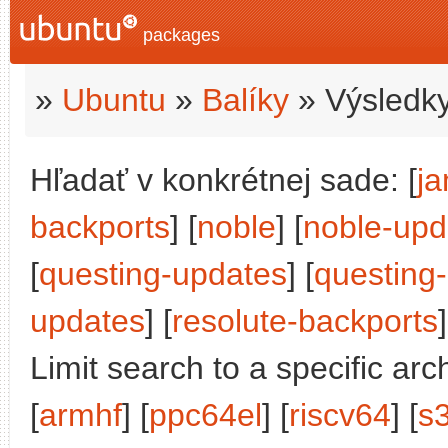
packages
»
Ubuntu
»
Balíky
» Výsledky
Hľadať v konkrétnej sade: [
j
backports
] [
noble
] [
noble-upd
[
questing-updates
] [
questing
updates
] [
resolute-backports
]
Limit search to a specific arch
[
armhf
] [
ppc64el
] [
riscv64
] [
s