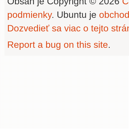
Obsah je Copyright © 2026
C
podmienky
. Ubuntu je
obchod
Dozvedieť sa viac o tejto str
Report a bug on this site
.