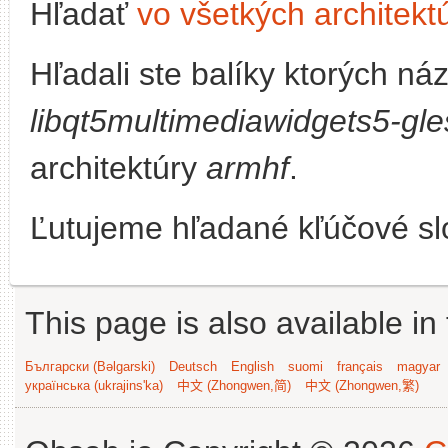
Hľadať
vo všetkých architekt
Hľadali ste balíky ktorých n
libqt5multimediawidgets5-gle
architektúry
armhf
.
Ľutujeme hľadané kľúčové slo
This page is also available in
Български (Bəlgarski)
Deutsch
English
suomi
français
magyar
українська (ukrajins'ka)
中文 (Zhongwen,简)
中文 (Zhongwen,繁)