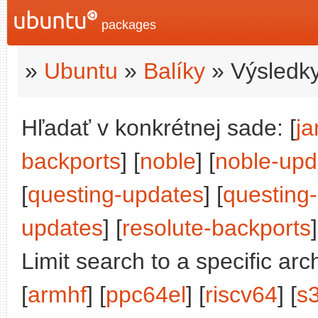
packages
»
Ubuntu
»
Balíky
» Výsledky
Hľadať v konkrétnej sade: [
j
backports
] [
noble
] [
noble-upd
[
questing-updates
] [
questing
updates
] [
resolute-backports
]
Limit search to a specific arch
[
armhf
] [
ppc64el
] [
riscv64
] [
s