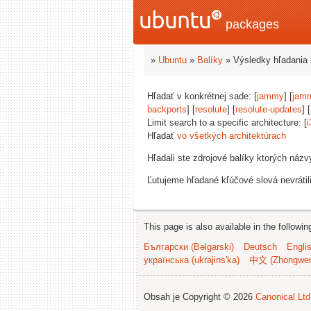
packages
»
Ubuntu
»
Balíky
» Výsledky hľadania 
Hľadať v konkrétnej sade: [
jammy
] [
jam
backports
] [
resolute
] [
resolute-updates
] [
Limit search to a specific architecture: [
i
Hľadať
vo všetkých architektúrach
Hľadali ste zdrojové balíky ktorých náz
Ľutujeme hľadané kľúčové slová nevrátil
This page is also available in the followi
Български (Bəlgarski)
Deutsch
Engli
українська (ukrajins'ka)
中文 (Zhongwe
Obsah je Copyright © 2026
Canonical Ltd