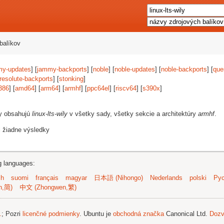
balíkov
my-updates
] [
jammy-backports
] [
noble
] [
noble-updates
] [
noble-backports
] [
que
resolute-backports
] [
stonking
]
386
] [
amd64
] [
arm64
] [
armhf
] [
ppc64el
] [
riscv64
] [
s390x
]
vy obsahujú
linux-lts-wily
v všetky sady, všetky sekcie a architektúry
armhf
.
i žiadne výsledky
ng languages:
sh
suomi
français
magyar
日本語 (Nihongo)
Nederlands
polski
Рус
n,简)
中文 (Zhongwen,繁)
.
; Pozri
licenčné podmienky
. Ubuntu je
obchodná značka
Canonical Ltd.
Dozv