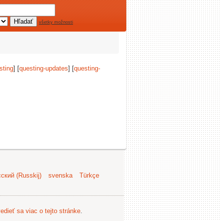
všetky možnosti
sting
] [
questing-updates
] [
questing-
ский (Russkij)
svenska
Türkçe
edieť sa viac o tejto stránke
.