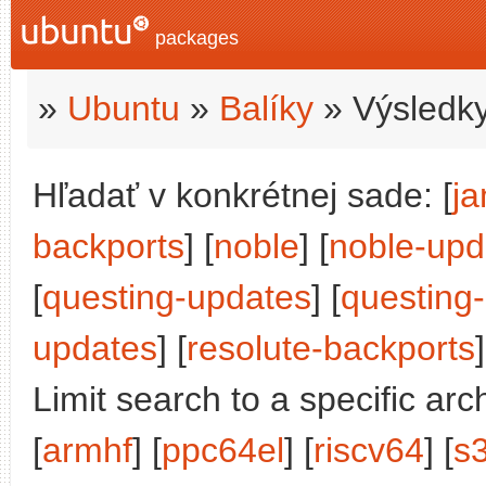
packages
»
Ubuntu
»
Balíky
» Výsledky
Hľadať v konkrétnej sade: [
j
backports
] [
noble
] [
noble-upd
[
questing-updates
] [
questing
updates
] [
resolute-backports
]
Limit search to a specific arch
[
armhf
] [
ppc64el
] [
riscv64
] [
s