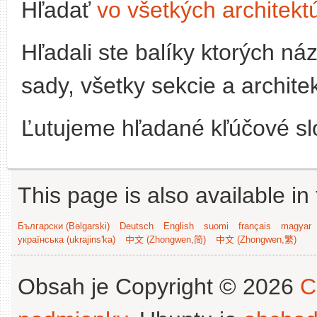
Hľadať
vo všetkých architekt
Hľadali ste balíky ktorých n
sady, všetky sekcie a archite
Ľutujeme hľadané kľúčové slo
This page is also available in
Български (Bəlgarski)
Deutsch
English
suomi
français
magyar
українська (ukrajins'ka)
中文 (Zhongwen,简)
中文 (Zhongwen,繁)
Obsah je Copyright © 2026
C