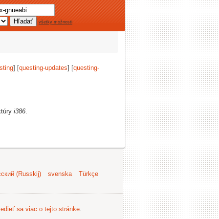
všetky možnosti
sting
] [
questing-updates
] [
questing-
ktúry
i386
.
ский (Russkij)
svenska
Türkçe
edieť sa viac o tejto stránke
.