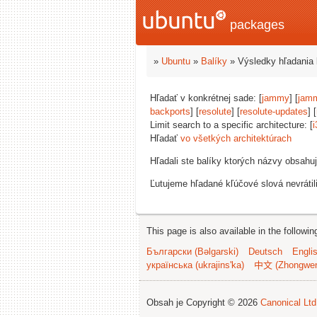
packages
»
Ubuntu
»
Balíky
» Výsledky hľadania 
Hľadať v konkrétnej sade: [
jammy
] [
jam
backports
] [
resolute
] [
resolute-updates
] [
Limit search to a specific architecture: [
i
Hľadať
vo všetkých architektúrach
Hľadali ste balíky ktorých názvy obsahu
Ľutujeme hľadané kľúčové slová nevrátil
This page is also available in the followi
Български (Bəlgarski)
Deutsch
Engli
українська (ukrajins'ka)
中文 (Zhongwe
Obsah je Copyright © 2026
Canonical Ltd