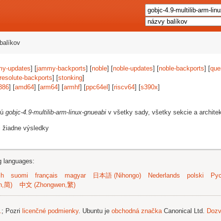
balíkov
my-updates
] [
jammy-backports
] [
noble
] [
noble-updates
] [
noble-backports
] [
que
resolute-backports
] [
stonking
]
386
] [
amd64
] [
arm64
] [
armhf
] [
ppc64el
] [
riscv64
] [
s390x
]
jú
gobjc-4.9-multilib-arm-linux-gnueabi
v všetky sady, všetky sekcie a archite
i žiadne výsledky
ng languages:
sh
suomi
français
magyar
日本語 (Nihongo)
Nederlands
polski
Рус
n,简)
中文 (Zhongwen,繁)
.
; Pozri
licenčné podmienky
. Ubuntu je
obchodná značka
Canonical Ltd.
Dozv