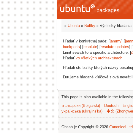
packages
»
Ubuntu
»
Balíky
» Výsledky hľadania 
Hľadať v konkrétnej sade: [
jammy
] [
jam
backports
] [
resolute
] [
resolute-updates
] [
Limit search to a specific architecture: [
i
Hľadať
vo všetkých architektúrach
Hľadali ste balíky ktorých názvy obsahu
Ľutujeme hľadané kľúčové slová nevrátil
This page is also available in the followi
Български (Bəlgarski)
Deutsch
Engli
українська (ukrajins'ka)
中文 (Zhongwe
Obsah je Copyright © 2026
Canonical Ltd