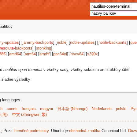
balíkov
my-updates
] [
jammy-backports
] [
noble
] [
noble-updates
] [
noble-backports
] [
que
resolute-backports
] [
stonking
]
386
] [
amd64
] [
arm64
] [
armhf
] [
ppc64el
] [
riscv64
] [
s390x
]
jú
nautilus-open-terminal
v všetky sady, všetky sekcie a architektúry
i386
.
i žiadne výsledky
ng languages:
sh
suomi
français
magyar
日本語 (Nihongo)
Nederlands
polski
Рус
n,简)
中文 (Zhongwen,繁)
.
; Pozri
licenčné podmienky
. Ubuntu je
obchodná značka
Canonical Ltd.
Dozv