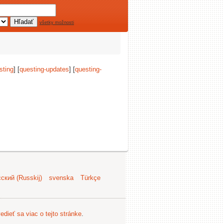
všetky možnosti
sting
] [
questing-updates
] [
questing-
ский (Russkij)
svenska
Türkçe
edieť sa viac o tejto stránke
.