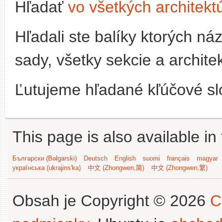
Hľadať
vo všetkých architekt
Hľadali ste balíky ktorých n
sady, všetky sekcie a archite
Ľutujeme hľadané kľúčové slo
This page is also available in
Български (Bəlgarski)
Deutsch
English
suomi
français
magyar
українська (ukrajins'ka)
中文 (Zhongwen,简)
中文 (Zhongwen,繁)
Obsah je Copyright © 2026
C