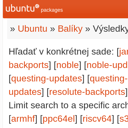
packages
»
Ubuntu
»
Balíky
» Výsledky
Hľadať v konkrétnej sade: [
j
backports
] [
noble
] [
noble-upd
[
questing-updates
] [
questing
updates
] [
resolute-backports
]
Limit search to a specific arch
[
armhf
] [
ppc64el
] [
riscv64
] [
s