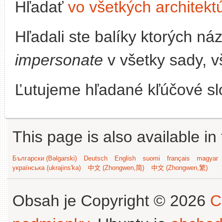
Hľadať
vo všetkých architekt
Hľadali ste balíky ktorých n
impersonate
v všetky sady, v
Ľutujeme hľadané kľúčové slo
This page is also available in
Български (Bəlgarski)
Deutsch
English
suomi
français
magyar
українська (ukrajins'ka)
中文 (Zhongwen,简)
中文 (Zhongwen,繁)
Obsah je Copyright © 2026
C