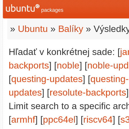
packages
»
Ubuntu
»
Balíky
» Výsledky
Hľadať v konkrétnej sade: [
j
backports
] [
noble
] [
noble-upd
[
questing-updates
] [
questing
updates
] [
resolute-backports
]
Limit search to a specific arch
[
armhf
] [
ppc64el
] [
riscv64
] [
s