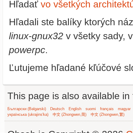
Hľadať
vo všetkých architekt
Hľadali ste balíky ktorých n
linux-gnux32
v všetky sady, v
powerpc
.
Ľutujeme hľadané kľúčové slo
This page is also available in
Български (Bəlgarski)
Deutsch
English
suomi
français
magyar
українська (ukrajins'ka)
中文 (Zhongwen,简)
中文 (Zhongwen,繁)