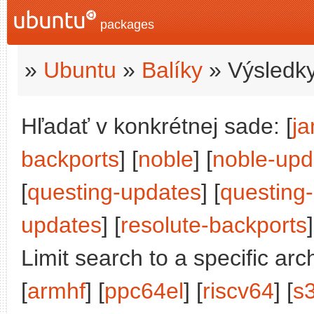
packages
»
Ubuntu
»
Balíky
» Výsledky
Hľadať v konkrétnej sade: [
j
backports
] [
noble
] [
noble-upd
[
questing-updates
] [
questing
updates
] [
resolute-backports
]
Limit search to a specific arch
[
armhf
] [
ppc64el
] [
riscv64
] [
s