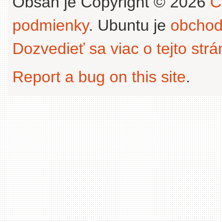
Obsah je Copyright © 2026
C
podmienky
. Ubuntu je
obchod
Dozvedieť sa viac o tejto str
Report a bug on this site
.