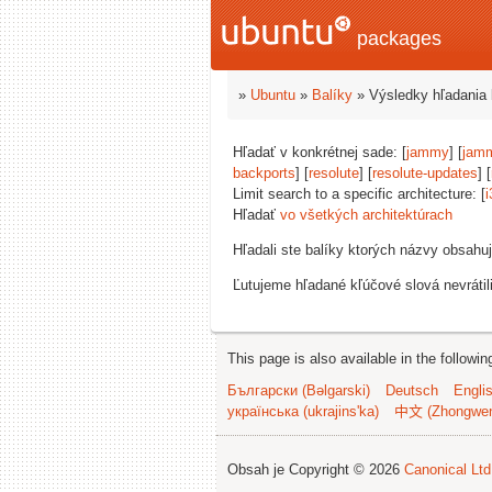
packages
»
Ubuntu
»
Balíky
» Výsledky hľadania 
Hľadať v konkrétnej sade: [
jammy
] [
jam
backports
] [
resolute
] [
resolute-updates
] [
Limit search to a specific architecture: [
i
Hľadať
vo všetkých architektúrach
Hľadali ste balíky ktorých názvy obsahu
Ľutujeme hľadané kľúčové slová nevrátil
This page is also available in the followi
Български (Bəlgarski)
Deutsch
Engli
українська (ukrajins'ka)
中文 (Zhongwe
Obsah je Copyright © 2026
Canonical Ltd