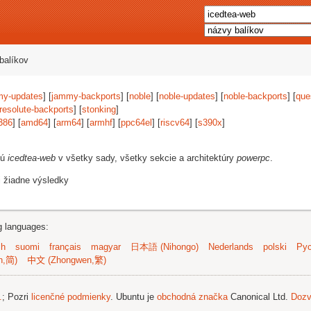
balíkov
my-updates
] [
jammy-backports
] [
noble
] [
noble-updates
] [
noble-backports
] [
que
resolute-backports
] [
stonking
]
386
] [
amd64
] [
arm64
] [
armhf
] [
ppc64el
] [
riscv64
] [
s390x
]
jú
icedtea-web
v všetky sady, všetky sekcie a architektúry
powerpc
.
i žiadne výsledky
ng languages:
sh
suomi
français
magyar
日本語 (Nihongo)
Nederlands
polski
Рус
n,简)
中文 (Zhongwen,繁)
.
; Pozri
licenčné podmienky
. Ubuntu je
obchodná značka
Canonical Ltd.
Dozv