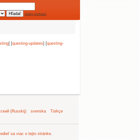
všetky možnosti
sting
] [
questing-updates
] [
questing-
ский (Russkij)
svenska
Türkçe
edieť sa viac o tejto stránke
.