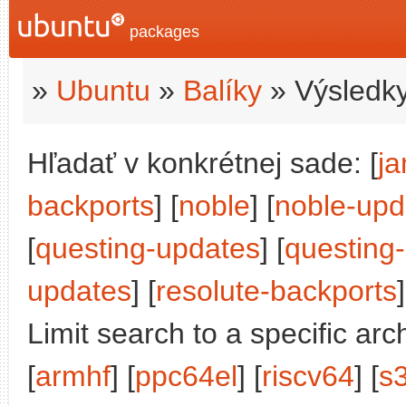
packages
»
Ubuntu
»
Balíky
» Výsledky
Hľadať v konkrétnej sade: [
j
backports
] [
noble
] [
noble-upd
[
questing-updates
] [
questing
updates
] [
resolute-backports
]
Limit search to a specific arch
[
armhf
] [
ppc64el
] [
riscv64
] [
s