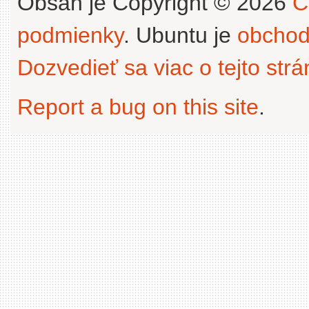
Obsah je Copyright © 2026
C
podmienky
. Ubuntu je
obchod
Dozvedieť sa viac o tejto str
Report a bug on this site
.