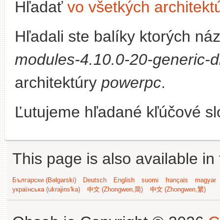
Hľadať
vo všetkých architekt
Hľadali ste balíky ktorých n
modules-4.10.0-20-generic-d
architektúry
powerpc
.
Ľutujeme hľadané kľúčové slo
This page is also available in
Български (Bəlgarski)
Deutsch
English
suomi
français
magyar
українська (ukrajins'ka)
中文 (Zhongwen,简)
中文 (Zhongwen,繁)