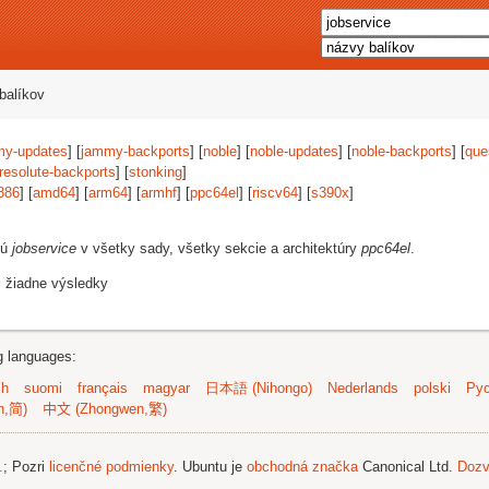
balíkov
my-updates
] [
jammy-backports
] [
noble
] [
noble-updates
] [
noble-backports
] [
que
resolute-backports
] [
stonking
]
386
] [
amd64
] [
arm64
] [
armhf
] [
ppc64el
] [
riscv64
] [
s390x
]
jú
jobservice
v všetky sady, všetky sekcie a architektúry
ppc64el
.
i žiadne výsledky
ng languages:
sh
suomi
français
magyar
日本語 (Nihongo)
Nederlands
polski
Рус
n,简)
中文 (Zhongwen,繁)
.
; Pozri
licenčné podmienky
. Ubuntu je
obchodná značka
Canonical Ltd.
Dozv