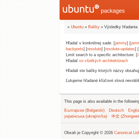
packages
»
Ubuntu
»
Balíky
» Výsledky hľadania 
Hľadať v konkrétnej sade: [
jammy
] [
jam
backports
] [
resolute
] [
resolute-updates
] [
Limit search to a specific architecture: [
i
Hľadať
vo všetkých architektúrach
Hľadali ste balíky ktorých názvy obsahu
Ľutujeme hľadané kľúčové slová nevrátil
This page is also available in the followi
Български (Bəlgarski)
Deutsch
Engli
українська (ukrajins'ka)
中文 (Zhongwe
Obsah je Copyright © 2026
Canonical Ltd