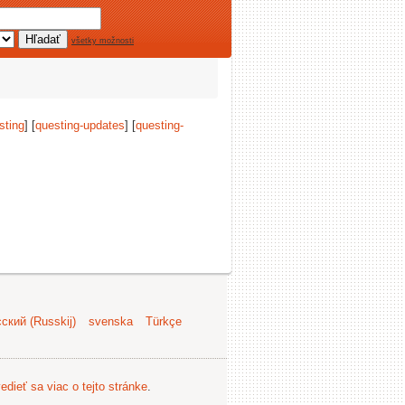
všetky možnosti
sting
] [
questing-updates
] [
questing-
ский (Russkij)
svenska
Türkçe
edieť sa viac o tejto stránke
.