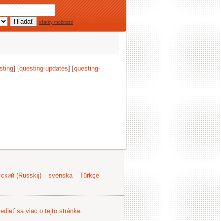
všetky možnosti
sting
] [
questing-updates
] [
questing-
ский (Russkij)
svenska
Türkçe
edieť sa viac o tejto stránke
.