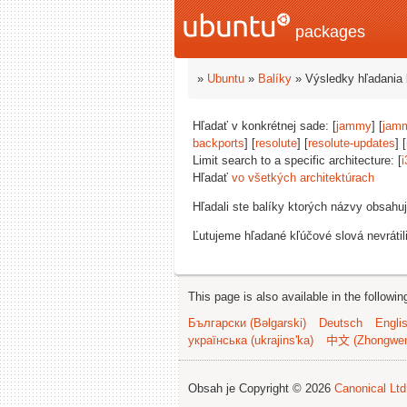
packages
»
Ubuntu
»
Balíky
» Výsledky hľadania 
Hľadať v konkrétnej sade: [
jammy
] [
jam
backports
] [
resolute
] [
resolute-updates
] [
Limit search to a specific architecture: [
i
Hľadať
vo všetkých architektúrach
Hľadali ste balíky ktorých názvy obsahu
Ľutujeme hľadané kľúčové slová nevrátil
This page is also available in the followi
Български (Bəlgarski)
Deutsch
Engli
українська (ukrajins'ka)
中文 (Zhongwe
Obsah je Copyright © 2026
Canonical Ltd