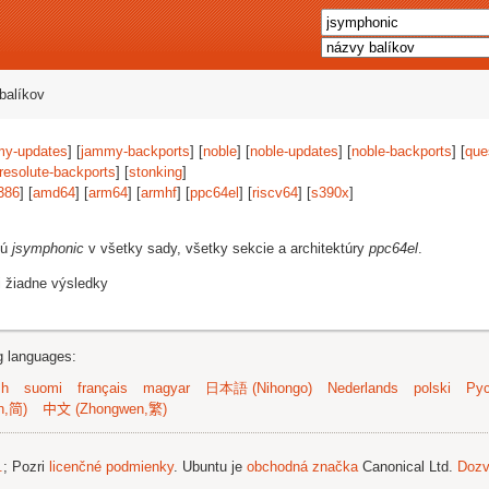
balíkov
my-updates
] [
jammy-backports
] [
noble
] [
noble-updates
] [
noble-backports
] [
que
resolute-backports
] [
stonking
]
386
] [
amd64
] [
arm64
] [
armhf
] [
ppc64el
] [
riscv64
] [
s390x
]
jú
jsymphonic
v všetky sady, všetky sekcie a architektúry
ppc64el
.
i žiadne výsledky
ng languages:
sh
suomi
français
magyar
日本語 (Nihongo)
Nederlands
polski
Рус
n,简)
中文 (Zhongwen,繁)
.
; Pozri
licenčné podmienky
. Ubuntu je
obchodná značka
Canonical Ltd.
Dozv