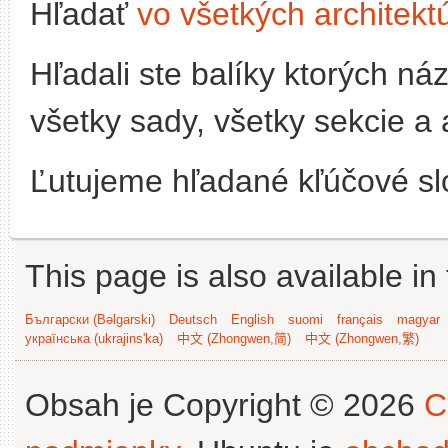
Hľadať
vo všetkých architekt
Hľadali ste balíky ktorých n
všetky sady, všetky sekcie a 
Ľutujeme hľadané kľúčové slo
This page is also available in
Български (Bəlgarski)
Deutsch
English
suomi
français
magyar
українська (ukrajins'ka)
中文 (Zhongwen,简)
中文 (Zhongwen,繁)
Obsah je Copyright © 2026
C