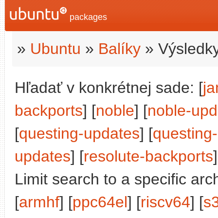
packages
»
Ubuntu
»
Balíky
» Výsledky
Hľadať v konkrétnej sade: [
j
backports
] [
noble
] [
noble-upd
[
questing-updates
] [
questing
updates
] [
resolute-backports
]
Limit search to a specific arch
[
armhf
] [
ppc64el
] [
riscv64
] [
s