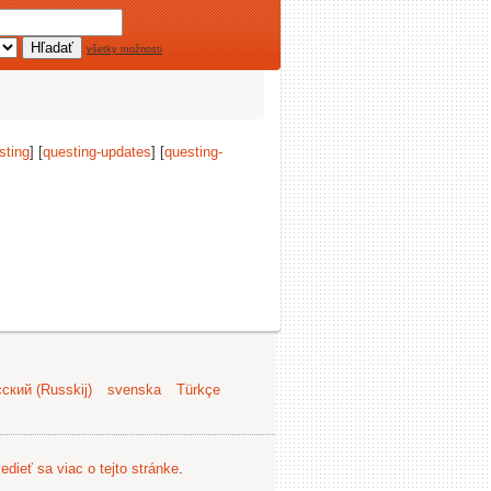
všetky možnosti
sting
] [
questing-updates
] [
questing-
ский (Russkij)
svenska
Türkçe
edieť sa viac o tejto stránke
.