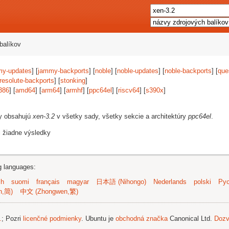
balíkov
my-updates
] [
jammy-backports
] [
noble
] [
noble-updates
] [
noble-backports
] [
que
resolute-backports
] [
stonking
]
386
] [
amd64
] [
arm64
] [
armhf
] [
ppc64el
] [
riscv64
] [
s390x
]
vy obsahujú
xen-3.2
v všetky sady, všetky sekcie a architektúry
ppc64el
.
i žiadne výsledky
ng languages:
sh
suomi
français
magyar
日本語 (Nihongo)
Nederlands
polski
Рус
n,简)
中文 (Zhongwen,繁)
.
; Pozri
licenčné podmienky
. Ubuntu je
obchodná značka
Canonical Ltd.
Dozv