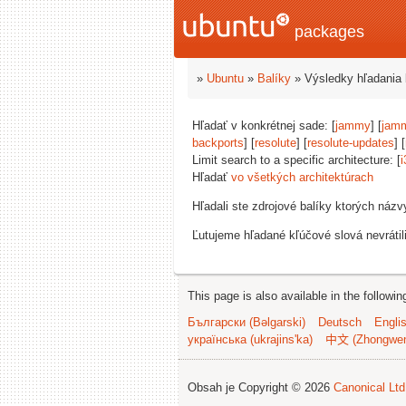
packages
»
Ubuntu
»
Balíky
» Výsledky hľadania 
Hľadať v konkrétnej sade: [
jammy
] [
jam
backports
] [
resolute
] [
resolute-updates
] [
Limit search to a specific architecture: [
i
Hľadať
vo všetkých architektúrach
Hľadali ste zdrojové balíky ktorých náz
Ľutujeme hľadané kľúčové slová nevrátil
This page is also available in the followi
Български (Bəlgarski)
Deutsch
Engli
українська (ukrajins'ka)
中文 (Zhongwe
Obsah je Copyright © 2026
Canonical Ltd