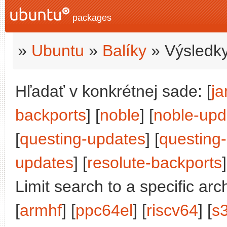
packages
»
Ubuntu
»
Balíky
» Výsledky
Hľadať v konkrétnej sade: [
j
backports
] [
noble
] [
noble-upd
[
questing-updates
] [
questing
updates
] [
resolute-backports
]
Limit search to a specific arch
[
armhf
] [
ppc64el
] [
riscv64
] [
s