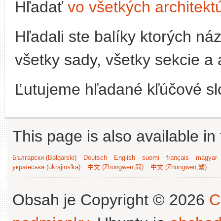
Hľadať
vo všetkých architekt
Hľadali ste balíky ktorých n
všetky sady, všetky sekcie a 
Ľutujeme hľadané kľúčové slo
This page is also available in
Български (Bəlgarski)
Deutsch
English
suomi
français
magyar
українська (ukrajins'ka)
中文 (Zhongwen,简)
中文 (Zhongwen,繁)
Obsah je Copyright © 2026
C