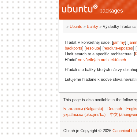
packages
»
Ubuntu
»
Balíky
» Výsledky hľadania 
Hľadať v konkrétnej sade: [
jammy
] [
jam
backports
] [
resolute
] [
resolute-updates
] [
Limit search to a specific architecture: [
i
Hľadať
vo všetkých architektúrach
Hľadali ste balíky ktorých názvy obsahu
Ľutujeme hľadané kľúčové slová nevrátil
This page is also available in the followi
Български (Bəlgarski)
Deutsch
Engli
українська (ukrajins'ka)
中文 (Zhongwe
Obsah je Copyright © 2026
Canonical Ltd