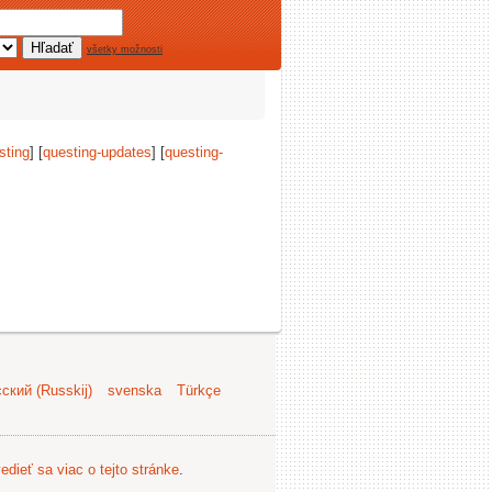
všetky možnosti
sting
] [
questing-updates
] [
questing-
ский (Russkij)
svenska
Türkçe
edieť sa viac o tejto stránke
.