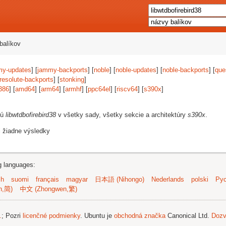
balíkov
my-updates
] [
jammy-backports
] [
noble
] [
noble-updates
] [
noble-backports
] [
que
resolute-backports
] [
stonking
]
386
] [
amd64
] [
arm64
] [
armhf
] [
ppc64el
] [
riscv64
] [
s390x
]
jú
libwtdbofirebird38
v všetky sady, všetky sekcie a architektúry
s390x
.
i žiadne výsledky
ng languages:
sh
suomi
français
magyar
日本語 (Nihongo)
Nederlands
polski
Рус
n,简)
中文 (Zhongwen,繁)
.
; Pozri
licenčné podmienky
. Ubuntu je
obchodná značka
Canonical Ltd.
Dozv