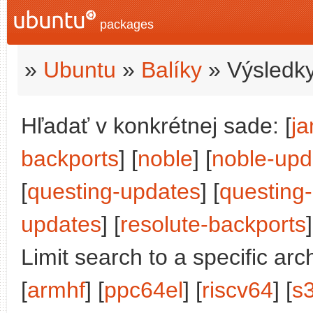
packages
»
Ubuntu
»
Balíky
» Výsledky
Hľadať v konkrétnej sade: [
j
backports
] [
noble
] [
noble-upd
[
questing-updates
] [
questing
updates
] [
resolute-backports
]
Limit search to a specific arch
[
armhf
] [
ppc64el
] [
riscv64
] [
s