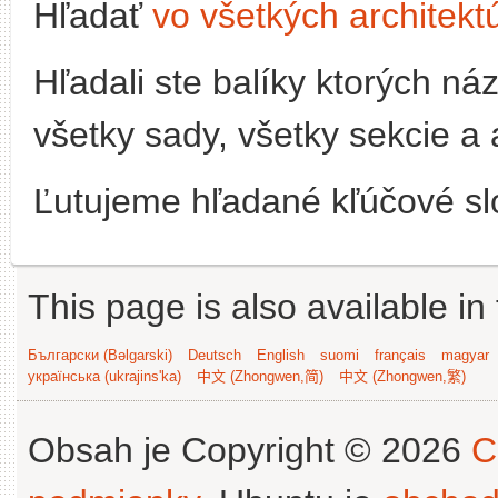
Hľadať
vo všetkých architekt
Hľadali ste balíky ktorých n
všetky sady, všetky sekcie a 
Ľutujeme hľadané kľúčové slo
This page is also available in
Български (Bəlgarski)
Deutsch
English
suomi
français
magyar
українська (ukrajins'ka)
中文 (Zhongwen,简)
中文 (Zhongwen,繁)
Obsah je Copyright © 2026
C