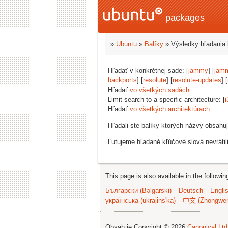
packages
»
Ubuntu
»
Balíky
» Výsledky hľadania 
Hľadať v konkrétnej sade: [
jammy
] [
jam
backports
] [
resolute
] [
resolute-updates
] [
Hľadať
vo všetkých sadách
Limit search to a specific architecture: [
i
Hľadať
vo všetkých architektúrach
Hľadali ste balíky ktorých názvy obsahu
Ľutujeme hľadané kľúčové slová nevrátil
This page is also available in the followi
Български (Bəlgarski)
Deutsch
Engli
українська (ukrajins'ka)
中文 (Zhongwe
Obsah je Copyright © 2026
Canonical Ltd