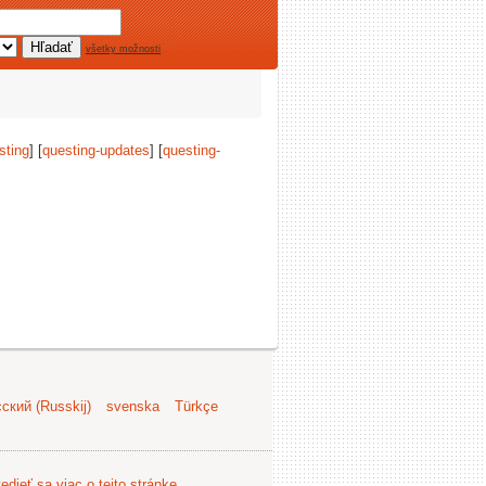
všetky možnosti
sting
] [
questing-updates
] [
questing-
ский (Russkij)
svenska
Türkçe
edieť sa viac o tejto stránke
.