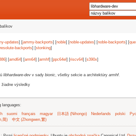
balíkov
my-updates
] [
jammy-backports
] [
noble
] [
noble-updates
] [
noble-backports
] [
que
resolute-backports
] [
stonking
]
386
] [
amd64
] [
arm64
] [
armhf
] [
ppc64el
] [
riscv64
] [
s390x
]
jú
libhardware-dev
v sady
bionic
, všetky sekcie a architektúry
armhf
.
i žiadne výsledky
ng languages:
sh
suomi
français
magyar
日本語 (Nihongo)
Nederlands
polski
Рус
n,简)
中文 (Zhongwen,繁)
.
; Pozri
licenčné podmienky
. Ubuntu je
obchodná značka
Canonical Ltd.
Dozv