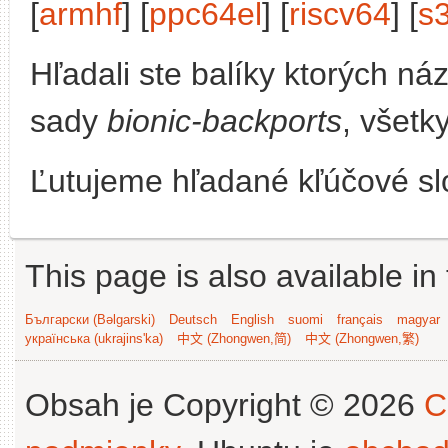
[
armhf
] [
ppc64el
] [
riscv64
] [
s
Hľadali ste balíky ktorých n
sady
bionic-backports
, všetk
Ľutujeme hľadané kľúčové slo
This page is also available in
Български (Bəlgarski)
Deutsch
English
suomi
français
magyar
українська (ukrajins'ka)
中文 (Zhongwen,简)
中文 (Zhongwen,繁)
Obsah je Copyright © 2026
C