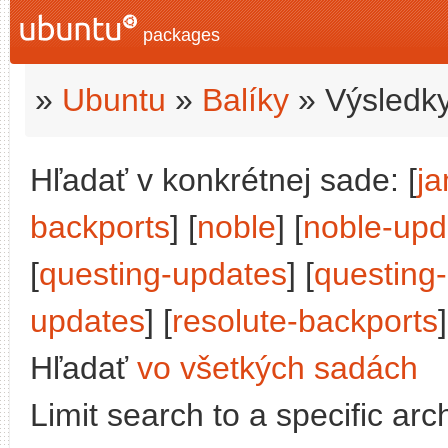
packages
»
Ubuntu
»
Balíky
» Výsledky
Hľadať v konkrétnej sade: [
j
backports
] [
noble
] [
noble-upd
[
questing-updates
] [
questing
updates
] [
resolute-backports
]
Hľadať
vo všetkých sadách
Limit search to a specific arch