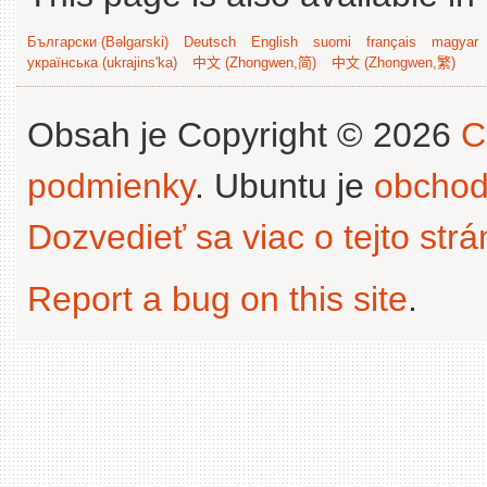
Български (Bəlgarski)
Deutsch
English
suomi
français
magyar
українська (ukrajins'ka)
中文 (Zhongwen,简)
中文 (Zhongwen,繁)
Obsah je Copyright © 2026
C
podmienky
. Ubuntu je
obchod
Dozvedieť sa viac o tejto str
Report a bug on this site
.