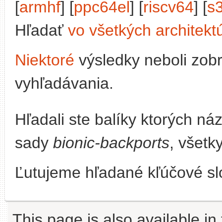
[
armhf
] [
ppc64el
] [
riscv64
] [
s
Hľadať
vo všetkých architekt
Niektoré
výsledky neboli zob
vyhľadávania.
Hľadali ste balíky ktorých n
sady
bionic-backports
, všetk
Ľutujeme hľadané kľúčové slo
This page is also available in