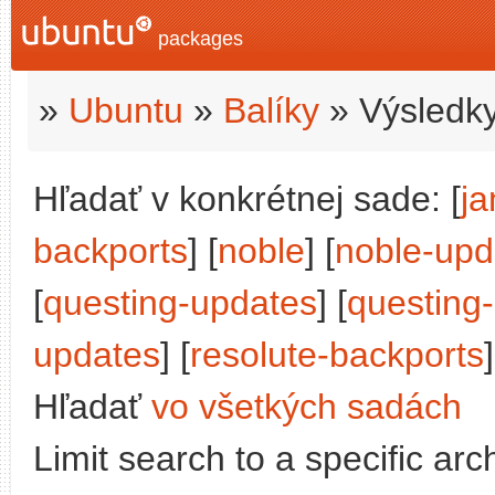
packages
»
Ubuntu
»
Balíky
» Výsledky
Hľadať v konkrétnej sade: [
j
backports
] [
noble
] [
noble-upd
[
questing-updates
] [
questing
updates
] [
resolute-backports
]
Hľadať
vo všetkých sadách
Limit search to a specific arch