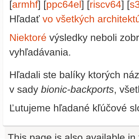
[
armhf
] [
ppc64el
] [
riscv64
] [
s
Hľadať
vo všetkých architekt
Niektoré
výsledky neboli zob
vyhľadávania.
Hľadali ste balíky ktorých n
v sady
bionic-backports
, vše
Ľutujeme hľadané kľúčové slo
This page is also available in