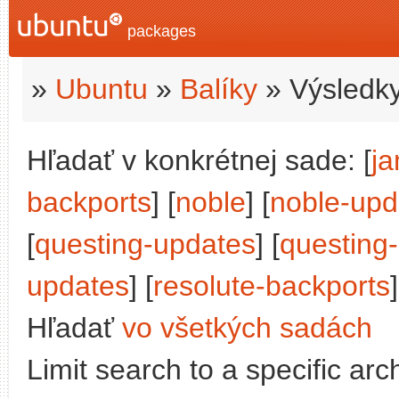
packages
»
Ubuntu
»
Balíky
» Výsledky
Hľadať v konkrétnej sade: [
j
backports
] [
noble
] [
noble-upd
[
questing-updates
] [
questing
updates
] [
resolute-backports
]
Hľadať
vo všetkých sadách
Limit search to a specific arch