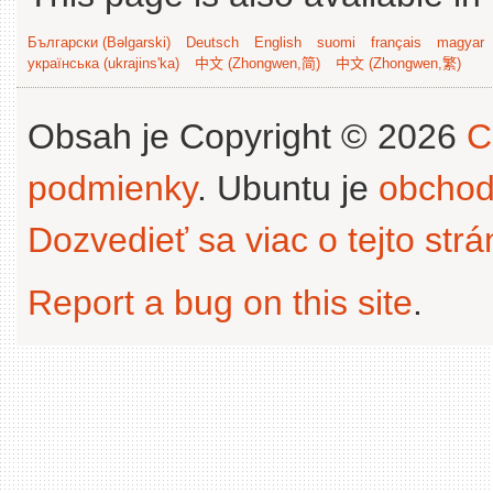
Български (Bəlgarski)
Deutsch
English
suomi
français
magyar
українська (ukrajins'ka)
中文 (Zhongwen,简)
中文 (Zhongwen,繁)
Obsah je Copyright © 2026
C
podmienky
. Ubuntu je
obchod
Dozvedieť sa viac o tejto str
Report a bug on this site
.