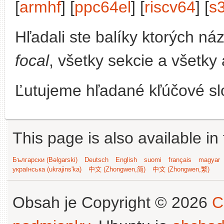
[
armhf
] [
ppc64el
] [
riscv64
] [
s
Hľadali ste balíky ktorých n
focal
, všetky sekcie a všetky 
Ľutujeme hľadané kľúčové slo
This page is also available in
Български (Bəlgarski)
Deutsch
English
suomi
français
magyar
українська (ukrajins'ka)
中文 (Zhongwen,简)
中文 (Zhongwen,繁)
Obsah je Copyright © 2026
C