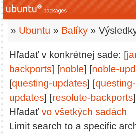
packages
»
Ubuntu
»
Balíky
» Výsledky
Hľadať v konkrétnej sade: [
j
backports
] [
noble
] [
noble-upd
[
questing-updates
] [
questing
updates
] [
resolute-backports
]
Hľadať
vo všetkých sadách
Limit search to a specific arch