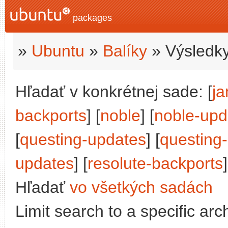
packages
»
Ubuntu
»
Balíky
» Výsledky
Hľadať v konkrétnej sade: [
j
backports
] [
noble
] [
noble-upd
[
questing-updates
] [
questing
updates
] [
resolute-backports
]
Hľadať
vo všetkých sadách
Limit search to a specific arch