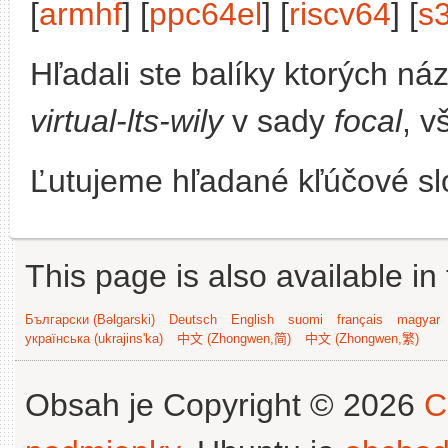
[
armhf
] [
ppc64el
] [
riscv64
] [
s
Hľadali ste balíky ktorých n
virtual-lts-wily
v sady
focal
, v
Ľutujeme hľadané kľúčové slo
This page is also available in
Български (Bəlgarski)
Deutsch
English
suomi
français
magyar
українська (ukrajins'ka)
中文 (Zhongwen,简)
中文 (Zhongwen,繁)
Obsah je Copyright © 2026
C