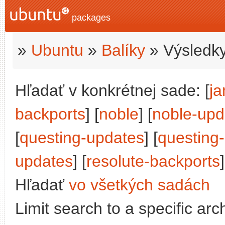
packages
»
Ubuntu
»
Balíky
» Výsledky
Hľadať v konkrétnej sade: [
j
backports
] [
noble
] [
noble-upd
[
questing-updates
] [
questing
updates
] [
resolute-backports
]
Hľadať
vo všetkých sadách
Limit search to a specific arch