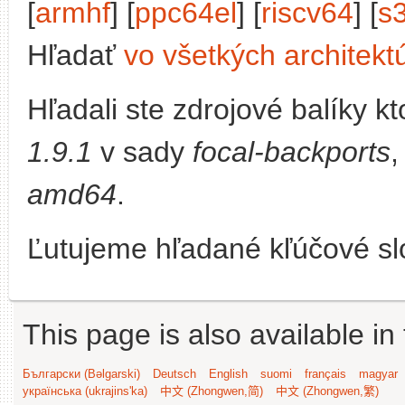
[
armhf
] [
ppc64el
] [
riscv64
] [
s
Hľadať
vo všetkých architekt
Hľadali ste zdrojové balíky 
1.9.1
v sady
focal-backports
,
amd64
.
Ľutujeme hľadané kľúčové slo
This page is also available in
Български (Bəlgarski)
Deutsch
English
suomi
français
magyar
українська (ukrajins'ka)
中文 (Zhongwen,简)
中文 (Zhongwen,繁)