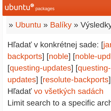
packages
»
Ubuntu
»
Balíky
» Výsledky
Hľadať v konkrétnej sade: [
j
backports
] [
noble
] [
noble-upd
[
questing-updates
] [
questing
updates
] [
resolute-backports
]
Hľadať
vo všetkých sadách
Limit search to a specific arch