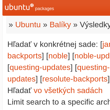
packages
»
Ubuntu
»
Balíky
» Výsledky
Hľadať v konkrétnej sade: [
j
backports
] [
noble
] [
noble-upd
[
questing-updates
] [
questing
updates
] [
resolute-backports
]
Hľadať
vo všetkých sadách
Limit search to a specific arch