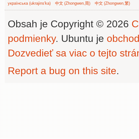
українська (ukrajins'ka)
中文 (Zhongwen,简)
中文 (Zhongwen,繁)
Obsah je Copyright © 2026
C
podmienky
. Ubuntu je
obchod
Dozvedieť sa viac o tejto str
Report a bug on this site
.