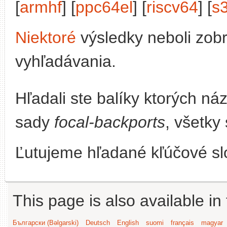
[
armhf
] [
ppc64el
] [
riscv64
] [
s
Niektoré
výsledky neboli zob
vyhľadávania.
Hľadali ste balíky ktorých n
sady
focal-backports
, všetky
Ľutujeme hľadané kľúčové slo
This page is also available in
Български (Bəlgarski)
Deutsch
English
suomi
français
magyar